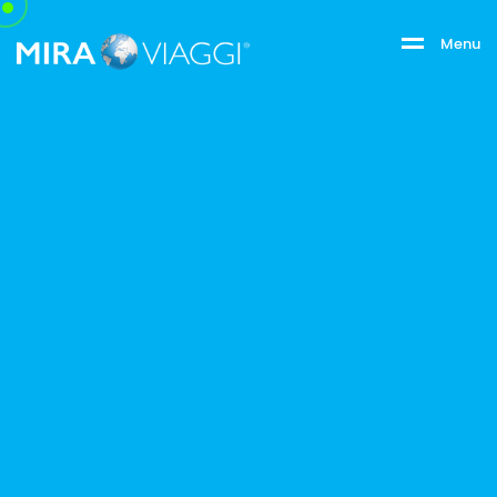
M
e
n
u