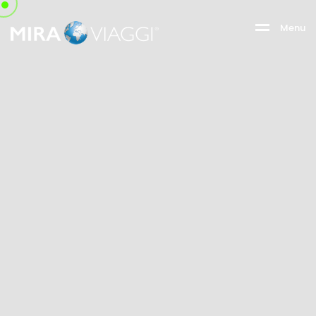
M
e
n
u